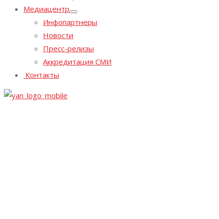
Медиацентр
Инфопартнеры
Новости
Пресс-релизы
Аккредитация СМИ
Контакты
Уважаемые участники, партнеры и посетители!
Оргкомитет выставки сообщает об отмене предстоящей
«Ярмарки недвижимости» и выставки «Строим загородный
дом»,
запланированных на 4-6 сентября 2026 года в КВЦ
«Экспофорум».
Данное решение принято в интересах
участников, партнеров и посетителей по итогам