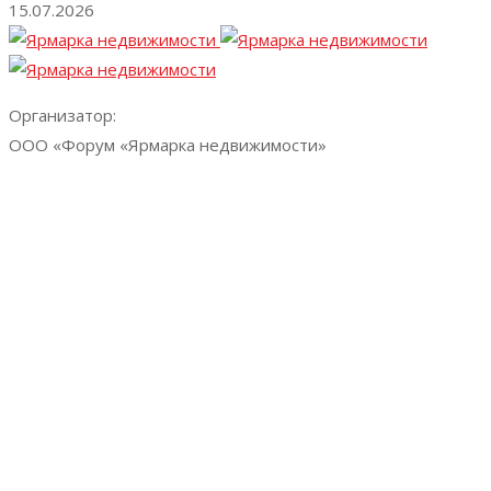
15.07.2026
Организатор:
ООО «Форум «Ярмарка недвижимости»
+7 (812) 324-70-05
expo@y-expo.ru
Vk
Telegram
4-6 сентября 2026 года, КВЦ «Экспофорум»
Время работы выставки
Уточняется 2026 года