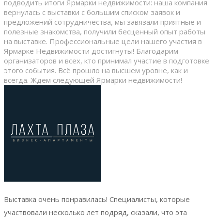
подводить итоги Ярмарки недвижимости: наша компания
вернулась с выставки с большим списком заявок и
предложений сотрудничества, мы завязали приятные и
полезные знакомства, получили бесценный опыт работы
на выставке. Профессиональные цели нашего участия в
Ярмарке Недвижимости достигнуты! Благодарим
организаторов и всех, кто принимал участие в подготовке
этого события. Всё прошло на высшем уровне, как и
всегда. Ждем следующей Ярмарки недвижимости!
Выставка очень понравилась! Специалисты, которые
участвовали несколько лет подряд, сказали, что эта