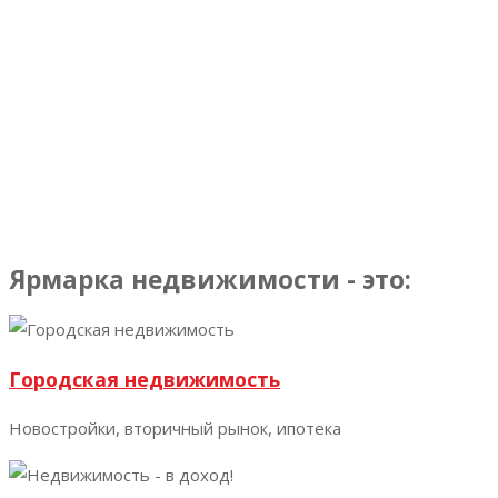
в полной мере обеспечить ожидаемый уровень
представительства, делового содержания и практической
ценности проекта для всех сторон.
Сроки проведения
последующего мероприятия в настоящий момент не
определены. При появлении обновленной информации
оргкомитет своевременно уведомит всех
заинтересованных участников и партнеров.
Благодарим
вас за понимание и доверие к нашему проекту.
Ярмарка недвижимости - это:
Городская недвижимость
Новостройки, вторичный рынок, ипотека