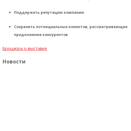
Поддержать репутацию компании
Сохранить потенциальных клиентов, рассматривающих
предложения конкурентов
Брошюра о выставке
Новости
От профилей до секционных ворот: встречайте компанию
«АлюмЭксперт» на Ярмарке недвижимости!
Новости организатора
20.07.2026
Город, в котором хочется жить: обсуждаем главные