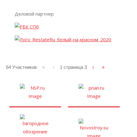
Деловой партнер
64 Участников
«
‹
1 страница
3
›
»