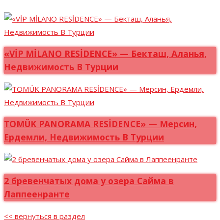
«VİP MİLANO RESİDENCE» — Бекташ, Аланья,
Недвижимость В Турции
TOMÜK PANORAMA RESİDENCE» — Мерсин,
Ердемли, Недвижимость В Турции
2 бревенчатых дома у озера Сайма в
Лаппеенранте
<< вернуться в раздел